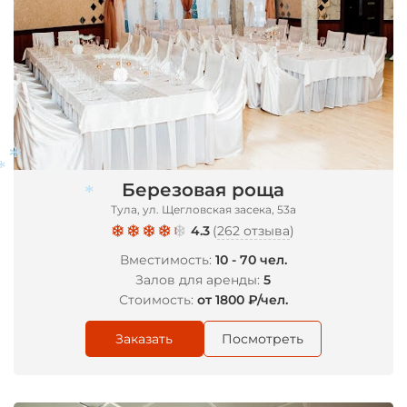
Березовая роща
Тула, ул. Щегловская засека, 53а
4.3
(
262 отзыва
)
Вместимость:
10 - 70 чел.
*
Залов для аренды:
5
*
*
Стоимость:
от 1800 ₽/чел.
Заказать
Посмотреть