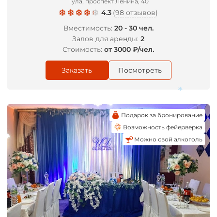
Тула, проспект Ленина, 40
4.3
(
98 отзывов
)
Вместимость:
20 - 30 чел.
Залов для аренды:
2
Стоимость:
от 3000 ₽/чел.
*
Заказать
Посмотреть
Подарок за бронирование
Возможность фейерверка
*
Можно свой алкоголь